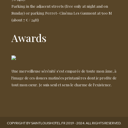
Parking in the adjacent streets (free only at night and on
Sunday) or parking Perret- Cinéma Les Gaumont at 500 M
(about 7 € / 24H)
Awards
Une merveilleuse sérénité s'est emparée de toute mon âme, à
l'image de ces douces matinées printanières dont je profite de
tout mon cœur. Je suis seul et sens le charme de l'existence.
COPYRIGHT BY SAINTLOUISHOTEL.FR 2019 - 2024. ALL RIGHTS RESERVED.