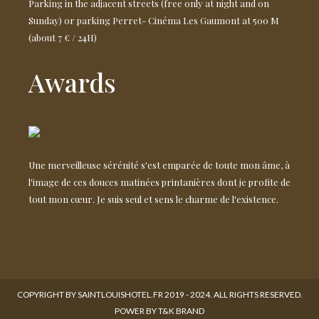
Parking in the adjacent streets (free only at night and on
Sunday) or parking Perret- Cinéma Les Gaumont at 500 M
(about 7 € / 24H)
Awards
Une merveilleuse sérénité s'est emparée de toute mon âme, à
l'image de ces douces matinées printanières dont je profite de
tout mon cœur. Je suis seul et sens le charme de l'existence.
COPYRIGHT BY SAINTLOUISHOTEL.FR 2019 - 2024. ALL RIGHTS RESERVED.
POWER BY T&K BRAND