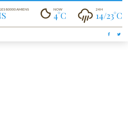
GES 80000 AMIENS
NOW
24 H
NS
4°C
14/23°C