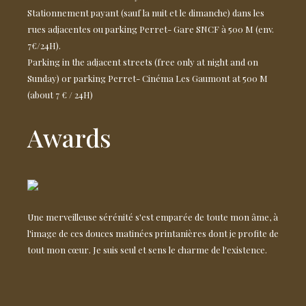
Stationnement payant (sauf la nuit et le dimanche) dans les
rues adjacentes ou parking Perret- Gare SNCF à 500 M (env.
7€/24H).
Parking in the adjacent streets (free only at night and on
Sunday) or parking Perret- Cinéma Les Gaumont at 500 M
(about 7 € / 24H)
Awards
Une merveilleuse sérénité s'est emparée de toute mon âme, à
l'image de ces douces matinées printanières dont je profite de
tout mon cœur. Je suis seul et sens le charme de l'existence.