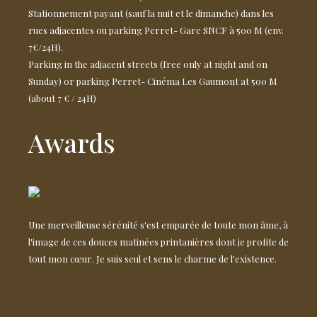
Stationnement payant (sauf la nuit et le dimanche) dans les
rues adjacentes ou parking Perret- Gare SNCF à 500 M (env.
7€/24H).
Parking in the adjacent streets (free only at night and on
Sunday) or parking Perret- Cinéma Les Gaumont at 500 M
(about 7 € / 24H)
Awards
Une merveilleuse sérénité s'est emparée de toute mon âme, à
l'image de ces douces matinées printanières dont je profite de
tout mon cœur. Je suis seul et sens le charme de l'existence.