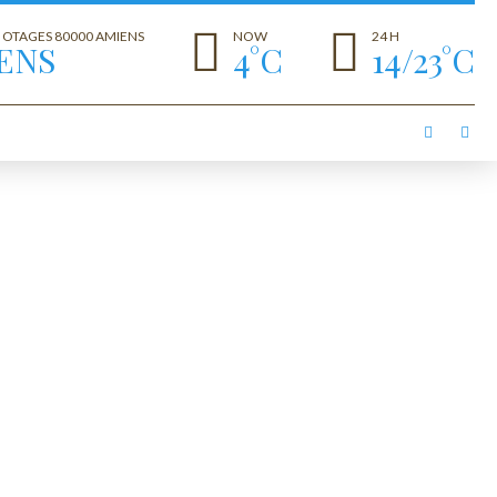
S OTAGES 80000 AMIENS
NOW
24 H
ENS
4°C
14/23°C