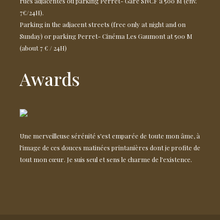
rues adjacentes ou parking Perret- Gare SNCF à 500 M (env.
7€/24H).
Parking in the adjacent streets (free only at night and on
Sunday) or parking Perret- Cinéma Les Gaumont at 500 M
(about 7 € / 24H)
Awards
Une merveilleuse sérénité s'est emparée de toute mon âme, à
l'image de ces douces matinées printanières dont je profite de
tout mon cœur. Je suis seul et sens le charme de l'existence.