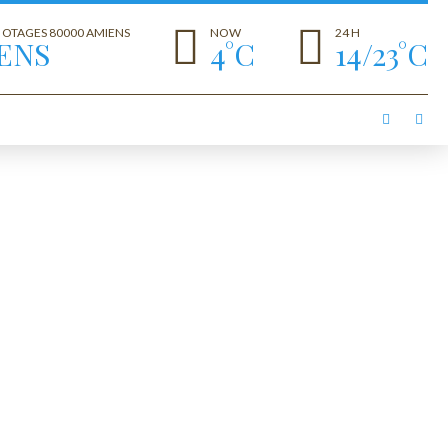
S OTAGES 80000 AMIENS
NOW
24 H
ENS
4°C
14/23°C