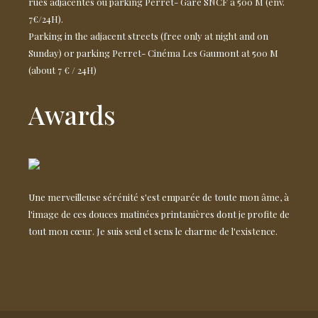
rues adjacentes ou parking Perret- Gare SNCF à 500 M (env.
7€/24H).
Parking in the adjacent streets (free only at night and on
Sunday) or parking Perret- Cinéma Les Gaumont at 500 M
(about 7 € / 24H)
Awards
Une merveilleuse sérénité s'est emparée de toute mon âme, à
l'image de ces douces matinées printanières dont je profite de
tout mon cœur. Je suis seul et sens le charme de l'existence.