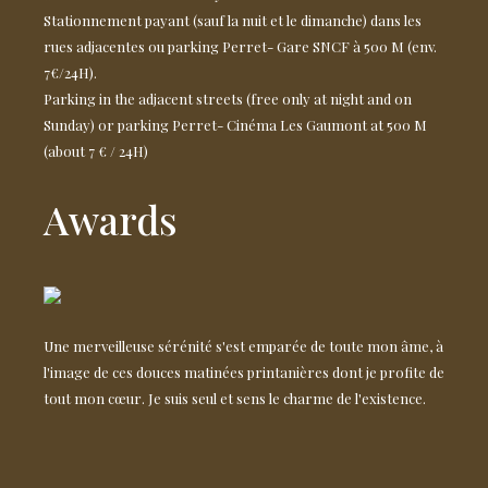
Stationnement payant (sauf la nuit et le dimanche) dans les
rues adjacentes ou parking Perret- Gare SNCF à 500 M (env.
7€/24H).
Parking in the adjacent streets (free only at night and on
Sunday) or parking Perret- Cinéma Les Gaumont at 500 M
(about 7 € / 24H)
Awards
Une merveilleuse sérénité s'est emparée de toute mon âme, à
l'image de ces douces matinées printanières dont je profite de
tout mon cœur. Je suis seul et sens le charme de l'existence.