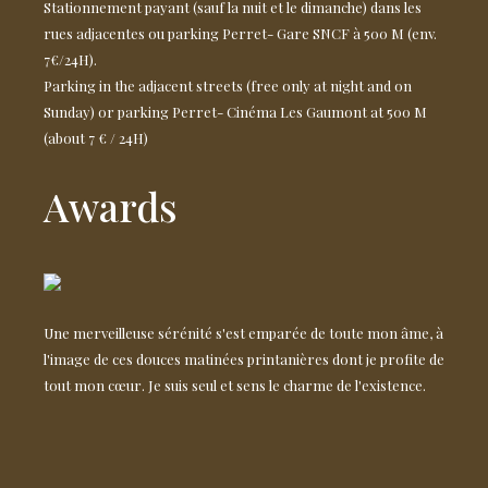
Stationnement payant (sauf la nuit et le dimanche) dans les
rues adjacentes ou parking Perret- Gare SNCF à 500 M (env.
7€/24H).
Parking in the adjacent streets (free only at night and on
Sunday) or parking Perret- Cinéma Les Gaumont at 500 M
(about 7 € / 24H)
Awards
Une merveilleuse sérénité s'est emparée de toute mon âme, à
l'image de ces douces matinées printanières dont je profite de
tout mon cœur. Je suis seul et sens le charme de l'existence.