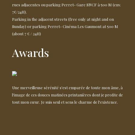
rues adjacentes ou parking Perret- Gare SNCF à 500 M (env.
7€/24H).
Parking in the adjacent streets (free only at night and on
Sunday) or parking Perret- Cinéma Les Gaumont at 500 M
(about 7 € / 24H)
Awards
Une merveilleuse sérénité s'est emparée de toute mon âme, à
l'image de ces douces matinées printanières dont je profite de
tout mon cœur. Je suis seul et sens le charme de l'existence.