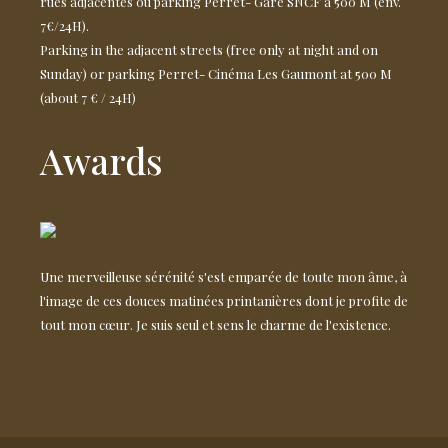
rues adjacentes ou parking Perret- Gare SNCF à 500 M (env.
7€/24H).
Parking in the adjacent streets (free only at night and on
Sunday) or parking Perret- Cinéma Les Gaumont at 500 M
(about 7 € / 24H)
Awards
Une merveilleuse sérénité s'est emparée de toute mon âme, à
l'image de ces douces matinées printanières dont je profite de
tout mon cœur. Je suis seul et sens le charme de l'existence.