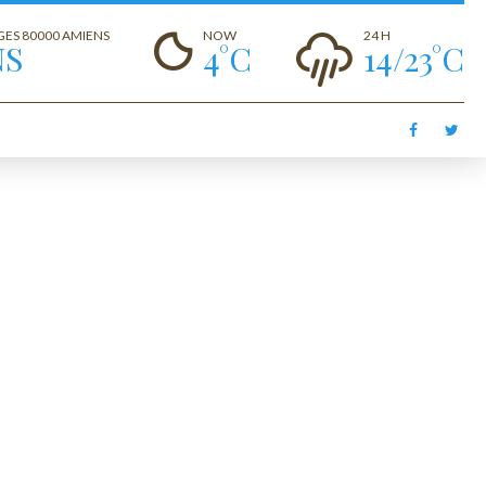
GES 80000 AMIENS
NOW
24 H
NS
4°C
14/23°C