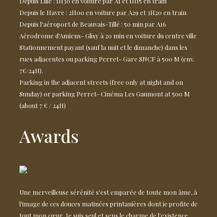
Depuis Lille : 1H30 en voiture par A1 et 1H15 en train
Depuis le Havre : 2H00 en voiture par A29 et 3H20 en train
Depuis l'aéroport de Beauvais-Tillé : 50 min par A16
Aérodrome d'Amiens- Glisy à 20 min en voiture du centre ville
Stationnement payant (sauf la nuit et le dimanche) dans les
rues adjacentes ou parking Perret- Gare SNCF à 500 M (env.
7€/24H).
Parking in the adjacent streets (free only at night and on
Sunday) or parking Perret- Cinéma Les Gaumont at 500 M
(about 7 € / 24H)
Awards
Une merveilleuse sérénité s'est emparée de toute mon âme, à
l'image de ces douces matinées printanières dont je profite de
tout mon cœur. Je suis seul et sens le charme de l'existence.