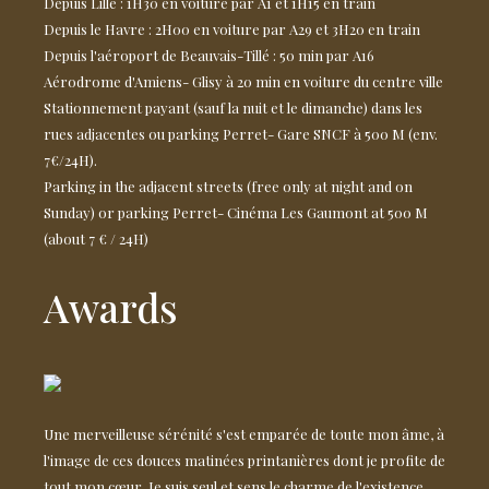
Depuis Lille : 1H30 en voiture par A1 et 1H15 en train
Depuis le Havre : 2H00 en voiture par A29 et 3H20 en train
Depuis l'aéroport de Beauvais-Tillé : 50 min par A16
Aérodrome d'Amiens- Glisy à 20 min en voiture du centre ville
Stationnement payant (sauf la nuit et le dimanche) dans les
rues adjacentes ou parking Perret- Gare SNCF à 500 M (env.
7€/24H).
Parking in the adjacent streets (free only at night and on
Sunday) or parking Perret- Cinéma Les Gaumont at 500 M
(about 7 € / 24H)
Awards
Une merveilleuse sérénité s'est emparée de toute mon âme, à
l'image de ces douces matinées printanières dont je profite de
tout mon cœur. Je suis seul et sens le charme de l'existence.