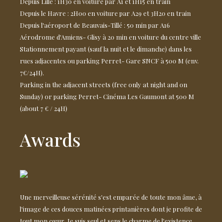
Depuis Lille : 1H30 en voiture par A1 et 1H15 en train
Depuis le Havre : 2H00 en voiture par A29 et 3H20 en train
Depuis l'aéroport de Beauvais-Tillé : 50 min par A16
Aérodrome d'Amiens- Glisy à 20 min en voiture du centre ville
Stationnement payant (sauf la nuit et le dimanche) dans les
rues adjacentes ou parking Perret- Gare SNCF à 500 M (env.
7€/24H).
Parking in the adjacent streets (free only at night and on
Sunday) or parking Perret- Cinéma Les Gaumont at 500 M
(about 7 € / 24H)
Awards
Une merveilleuse sérénité s'est emparée de toute mon âme, à
l'image de ces douces matinées printanières dont je profite de
tout mon cœur. Je suis seul et sens le charme de l'existence.