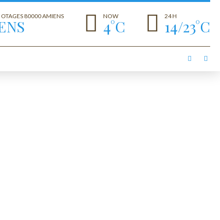
S OTAGES 80000 AMIENS
NOW
24 H
ENS
4°C
14/23°C