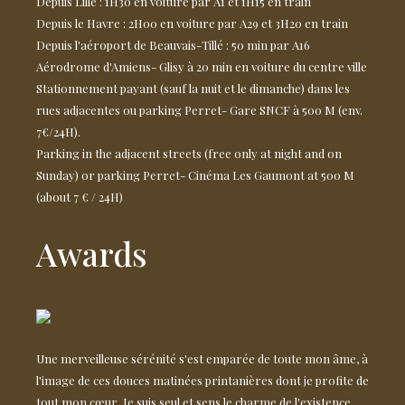
Depuis Lille : 1H30 en voiture par A1 et 1H15 en train
Depuis le Havre : 2H00 en voiture par A29 et 3H20 en train
Depuis l'aéroport de Beauvais-Tillé : 50 min par A16
Aérodrome d'Amiens- Glisy à 20 min en voiture du centre ville
Stationnement payant (sauf la nuit et le dimanche) dans les
rues adjacentes ou parking Perret- Gare SNCF à 500 M (env.
7€/24H).
Parking in the adjacent streets (free only at night and on
Sunday) or parking Perret- Cinéma Les Gaumont at 500 M
(about 7 € / 24H)
Awards
Une merveilleuse sérénité s'est emparée de toute mon âme, à
l'image de ces douces matinées printanières dont je profite de
tout mon cœur. Je suis seul et sens le charme de l'existence.