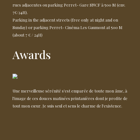
rues adjacentes ou parking Perret- Gare SNCF à 500 M (env.
7€/24H).
Parking in the adjacent streets (free only at night and on
Sunday) or parking Perret- Cinéma Les Gaumont at 500 M
(about 7 € / 24H)
Awards
Une merveilleuse sérénité s'est emparée de toute mon âme, à
l'image de ces douces matinées printanières dont je profite de
tout mon cœur. Je suis seul et sens le charme de l'existence.