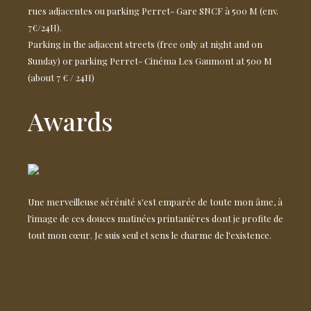
rues adjacentes ou parking Perret- Gare SNCF à 500 M (env.
7€/24H).
Parking in the adjacent streets (free only at night and on
Sunday) or parking Perret- Cinéma Les Gaumont at 500 M
(about 7 € / 24H)
Awards
Une merveilleuse sérénité s'est emparée de toute mon âme, à
l'image de ces douces matinées printanières dont je profite de
tout mon cœur. Je suis seul et sens le charme de l'existence.