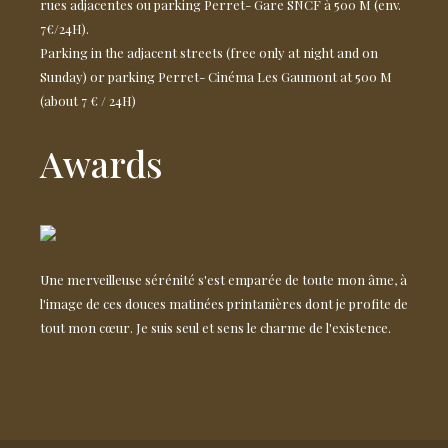
rues adjacentes ou parking Perret- Gare SNCF à 500 M (env.
7€/24H).
Parking in the adjacent streets (free only at night and on
Sunday) or parking Perret- Cinéma Les Gaumont at 500 M
(about 7 € / 24H)
Awards
Une merveilleuse sérénité s'est emparée de toute mon âme, à
l'image de ces douces matinées printanières dont je profite de
tout mon cœur. Je suis seul et sens le charme de l'existence.