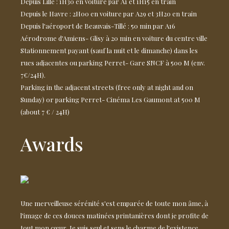
Depuis Lille : 1H30 en voiture par A1 et 1H15 en train
Depuis le Havre : 2H00 en voiture par A29 et 3H20 en train
Depuis l'aéroport de Beauvais-Tillé : 50 min par A16
Aérodrome d'Amiens- Glisy à 20 min en voiture du centre ville
Stationnement payant (sauf la nuit et le dimanche) dans les
rues adjacentes ou parking Perret- Gare SNCF à 500 M (env.
7€/24H).
Parking in the adjacent streets (free only at night and on
Sunday) or parking Perret- Cinéma Les Gaumont at 500 M
(about 7 € / 24H)
Awards
Une merveilleuse sérénité s'est emparée de toute mon âme, à
l'image de ces douces matinées printanières dont je profite de
tout mon cœur. Je suis seul et sens le charme de l'existence.