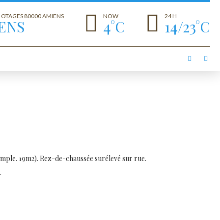
S OTAGES 80000 AMIENS
NOW
24 H
ENS
4°C
14/23°C
 simple. 19m2). Rez-de-chaussée surélevé sur rue.
.